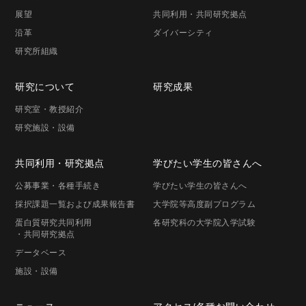
展望
共同利用・共同研究拠点
沿革
ダイバーシティ
研究所組織
研究に
ついて
研究成果
研究室・
教授紹介
研究施設・
設備
共同利用・
研究拠点
学びたい学生の
皆さんへ
公募事業
・各種手続き
学びたい学生の
皆さんへ
採択課題一覧
および成果報告書
大学院等高度
副プログラム
蛋白質研究共同利用
各研究科の
大学院入学試験
・共同研究拠点
データベース
施設・設備