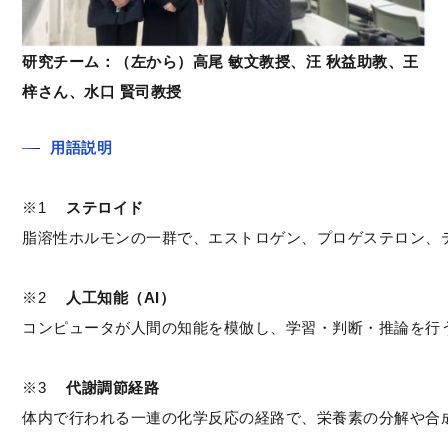
研究チーム：（左から）高尾 敏文教授、汪 秋益助教、王
梓さん、水口 賢司教授
用語説明
※1　 
ステロイド
脂溶性ホルモンの一群で、エストロゲン、プロゲステロン、
※2　 
人工知能（AI） 
コンピュータが人間の知能を模倣し、学習・判断・推論を行
※3　 
代謝調節経路
体内で行われる一連の化学反応の経路で、栄養素の分解や合