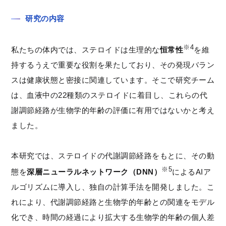
研究の内容
※4
私たちの体内では、ステロイドは生理的な
恒常性
を維
持するうえで重要な役割を果たしており、その発現バラン
スは健康状態と密接に関連しています。そこで研究チーム
は、血液中の22種類のステロイドに着目し、これらの代
謝調節経路が生物学的年齢の評価に有用ではないかと考え
ました。
本研究では、ステロイドの代謝調節経路をもとに、その動
※5
態を
深層ニューラルネットワーク（DNN）
によるAIア
ルゴリズムに導入し、独自の計算手法を開発しました。こ
れにより、代謝調節経路と生物学的年齢との関連をモデル
化でき、時間の経過により拡大する生物学的年齢の個人差