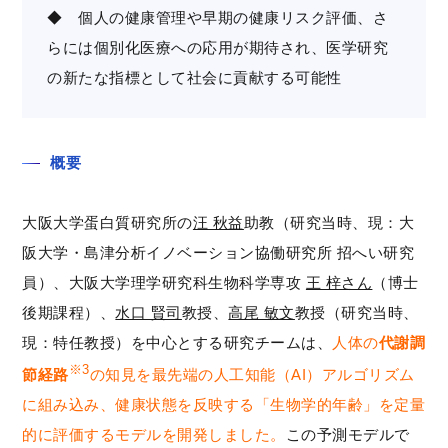
◆ 個人の健康管理や早期の健康リスク評価、さ
らには個別化医療への応用が期待され、医学研究
の新たな指標として社会に貢献する可能性
概要
大阪大学蛋白質研究所の
汪 秋益
助教（研究当時、現：大
阪大学・島津分析イノベーション協働研究所 招へい研究
員）、大阪大学理学研究科生物科学専攻
王 梓さん
（博士
後期課程）、
水口 賢司
教授、
高尾 敏文
教授（研究当時、
現：特任教授）を中心とする研究チームは、
人体の
代謝調
※3
節経路
の知見を最先端の人工知能（AI）アルゴリズム
に組み込み、健康状態を反映する「生物学的年齢」を定量
的に評価するモデルを開発しました。
この予測モデルで