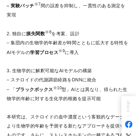
※7
– 実験バッチ
間の誤差を抑制し、一貫性のある測定を
実現
※8
2. 独自に
損失関数
を考案、設計
– 集団内の生物学的年齢差が時間とともに拡大する特性を
※9
AIモデルの
学習プロセス
に導入
3. 生物学的に解釈可能なAIモデルの構築
– ステロイドの代謝調節経路をDNNに統合
※10
– 「
ブラックボックス
型」AIとは異なり、得られた生
物学的年齢に対する生化学的根拠を提示可能
share
本研究は、ステロイドの血中濃度という客観的なデータに
より生物学的年齢を予測する新たなアプローチを提供する
ものです。さらに、ストレスホルモンの一種である
コルチ