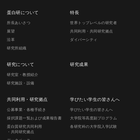
蛋白研に
ついて
特長
所長
あいさつ
世界トップレベルの研究者
展望
共同利用・共同研究拠点
沿革
ダイバーシティ
研究所組織
研究に
ついて
研究成果
研究室・
教授紹介
研究施設・
設備
共同利用・
研究拠点
学びたい学生の
皆さんへ
公募事業
・各種手続き
学びたい学生の
皆さんへ
採択課題一覧
および成果報告書
大学院等高度
副プログラム
蛋白質研究共同利用
各研究科の
大学院入学試験
・共同研究拠点