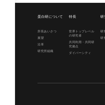
蛋白研に
ついて
特長
研
所長
あいさつ
世界トップレベル
研
の研究者
展望
研
共同利用・共同研
沿革
究拠点
研究所組織
ダイバーシティ