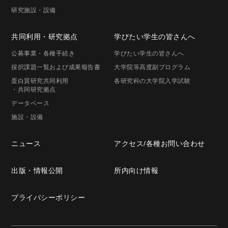
研究施設・
設備
共同利用・
研究拠点
学びたい学生の
皆さんへ
公募事業
・各種手続き
学びたい学生の
皆さんへ
採択課題一覧
および成果報告書
大学院等高度
副プログラム
蛋白質研究共同利用
各研究科の
大学院入学試験
・共同研究拠点
データベース
施設・設備
ニュース
アクセス/
各種お問い合わせ
出版・
情報公開
所内向け情報
プライバシー
ポリシー