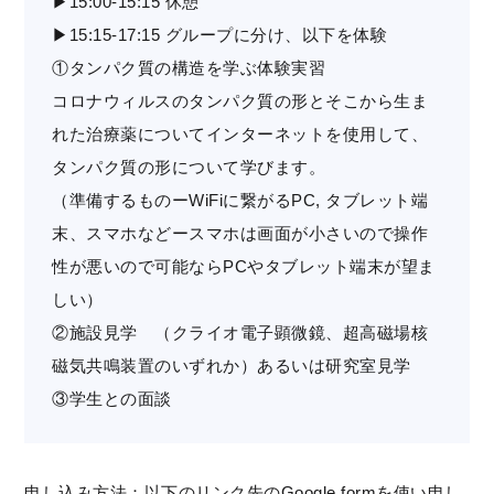
▶15:00-15:15 休憩
▶15:15-17:15 グループに分け、以下を体験
①タンパク質の構造を学ぶ体験実習
コロナウィルスのタンパク質の形とそこから生ま
れた治療薬についてインターネットを使用して、
タンパク質の形について学びます。
（準備するものーWiFiに繋がるPC, タブレット端
末、スマホなどースマホは画面が小さいので操作
性が悪いので可能ならPCやタブレット端末が望ま
しい）
②施設見学 （クライオ電子顕微鏡、超高磁場核
磁気共鳴装置のいずれか）あるいは研究室見学
③学生との面談
申し込み方法：以下のリンク先のGoogle formを使い申し