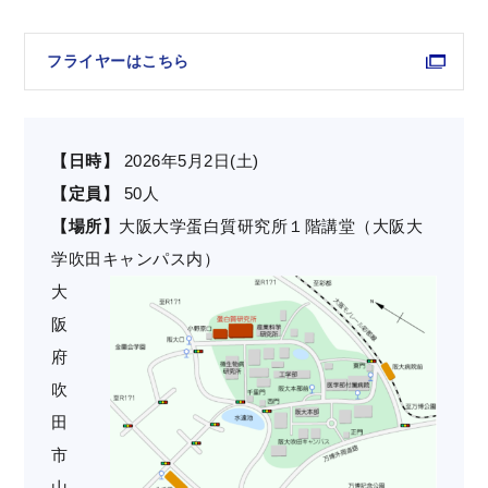
フライヤーはこちら
【日時】
2026年5月2日(土)
【定員】
50人
【場所】
大阪大学蛋白質研究所１階講堂（大阪大
学吹田キャンパス内）
大
阪
府
吹
田
市
山