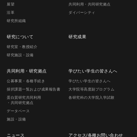
展望
共同利用・共同研究拠点
沿革
ダイバーシティ
研究所組織
研究に
ついて
研究成果
研究室・
教授紹介
研究施設・
設備
共同利用・
研究拠点
学びたい学生の
皆さんへ
公募事業
・各種手続き
学びたい学生の
皆さんへ
採択課題一覧
および成果報告書
大学院等高度
副プログラム
蛋白質研究共同利用
各研究科の
大学院入学試験
・共同研究拠点
データベース
施設・設備
ニュース
アクセス/
各種お問い合わせ