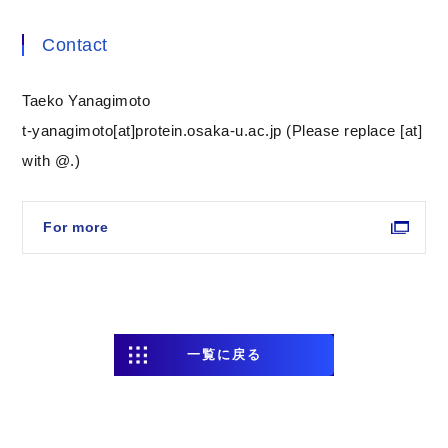
Contact
Taeko Yanagimoto
t-yanagimoto[at]protein.osaka-u.ac.jp (Please replace [at]
with @.)
For more
一覧に戻る