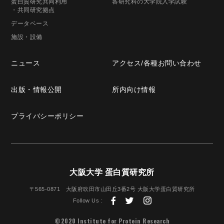
蛋白質研究共同利用
各研究科の
大学院入学試験
・共同研究拠点
データベース
施設・設備
ニュース
アクセス/
各種お問い合わせ
出版・
情報公開
所内向け情報
プライバシー
ポリシー
大阪大学 蛋白質研究所
〒565-0871
大阪府吹田市山田丘3番2号
大阪大学蛋白質研究所
Follow Us :
©2020 Institute for Protein Research