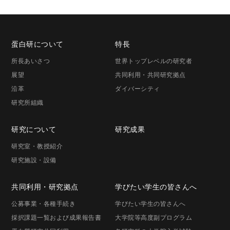
蛋白研に
ついて
特長
所長
あいさつ
世界トップレベルの研究者
展望
共同利用・共同研究拠点
沿革
ダイバーシティ
研究所組織
研究に
ついて
研究成果
研究室・
教授紹介
研究施設・
設備
共同利用・
研究拠点
学びたい学生の
皆さんへ
公募事業
・各種手続き
学びたい学生の
皆さんへ
採択課題一覧
および成果報告書
大学院等高度
副プログラム