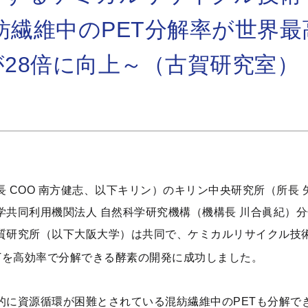
紡繊維中のPET分解率が世界最
が28倍に向上～（古賀研究室）
 COO 南方健志、以下キリン）のキリン中央研究所（所長
共同利用機関法人 自然科学研究機構（機構長 川合眞紀）分
質研究所（以下大阪大学）は共同で、ケミカルリサイクル技
Tを高効率で分解できる酵素の開発に成功しました。
に資源循環が困難とされている混紡繊維中のPETも分解でき