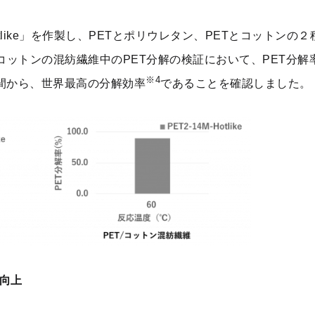
-Hotlike」を作製し、PETとポリウレタン、PETとコット
コットンの混紡繊維中のPET分解の検証において、PET分解
※4
間から、世界最高の分解効率
であることを確認しました。
に向上