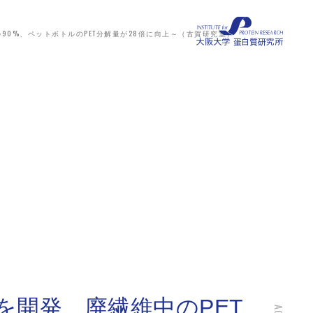
90%、ペットボトルのPET分解量が28倍に向上～（古賀研究室）
を開発、廃繊維中のPET