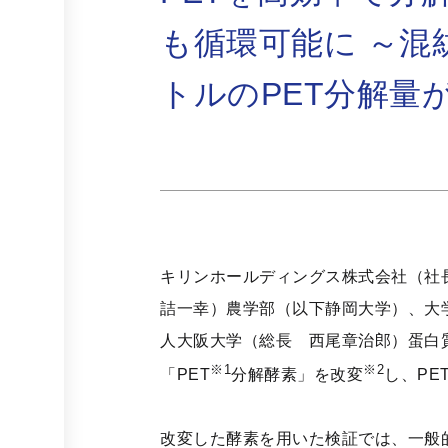
も循環可能に ～混
トルのPET分解量
キリンホールディングス株式会社（社長
詰一幸）農学部（以下静岡大学）、大学
人大阪大学（総長 西尾章治郎）蛋白
※1
※2
「PET
分解酵素」を改変
し、PE
改変した酵素を用いた検証では、一般的