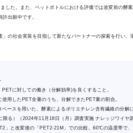
りました。また、ペットボトルにおける評価では改変前の酵素と
特許出願中です。
酵素」の社会実装を目指して新たなパートナーの探索を行い、
ト
、PETに対しての働き（分解効率)を良くすること。
証に使用したPET全量のうち、分解できたPET量の割合。
am3データベースを用いた、酵素によるポリエチレン含有繊維の分解
限る）（2024年11月18日（月）調査実施 ナレッジワイヤ
ET2」と改変後の「PET2-21M」での比較。60℃の温度