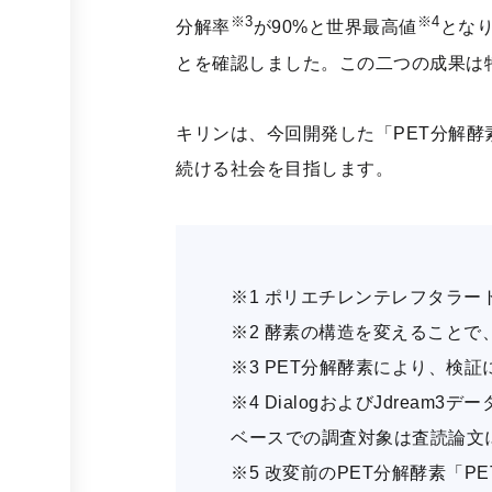
※3
※4
分解率
が90%と世界最高値
とな
とを確認しました。この二つの成果は
キリンは、今回開発した「PET分解
続ける社会を目指します。
※1 ポリエチレンテレフタラー
※2 酵素の構造を変えることで
※3 PET分解酵素により、検
※4 DialogおよびJdre
ベースでの調査対象は査読論文に
※5 改変前のPET分解酵素「P