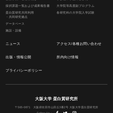
採択課題一覧
および成果報告書
大学院等高度
副プログラム
蛋白質研究共同利用
各研究科の
大学院入学試験
・共同研究拠点
データベース
施設・設備
ニュース
アクセス/
各種お問い合わせ
出版・
情報公開
所内向け情報
プライバシー
ポリシー
大阪大学 蛋白質研究所
〒565-0871
大阪府吹田市山田丘3番2号
大阪大学蛋白質研究所