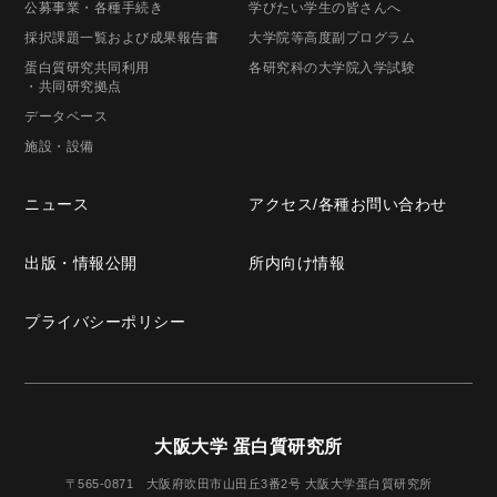
公募事業
・各種手続き
学びたい学生の
皆さんへ
採択課題一覧
および成果報告書
大学院等高度
副プログラム
蛋白質研究共同利用
各研究科の
大学院入学試験
・共同研究拠点
データベース
施設・設備
ニュース
アクセス/
各種お問い合わせ
出版・
情報公開
所内向け情報
プライバシー
ポリシー
大阪大学 蛋白質研究所
〒565-0871
大阪府吹田市山田丘3番2号
大阪大学蛋白質研究所