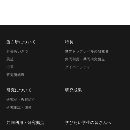
蛋白研に
ついて
特長
所長
あいさつ
世界トップレベルの研究者
展望
共同利用・共同研究拠点
沿革
ダイバーシティ
研究所組織
研究に
ついて
研究成果
研究室・
教授紹介
研究施設・
設備
共同利用・
研究拠点
学びたい学生の
皆さんへ