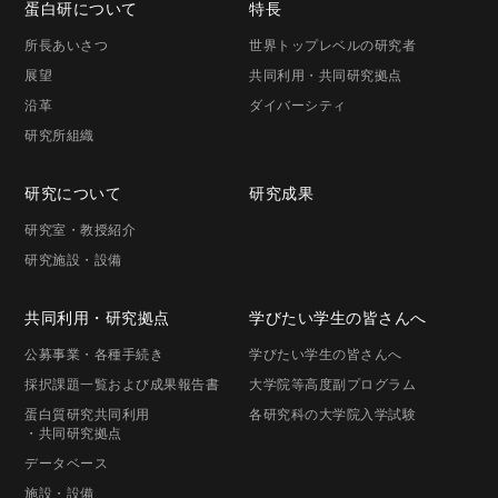
蛋白研に
ついて
特長
所長
あいさつ
世界トップレベルの研究者
展望
共同利用・共同研究拠点
沿革
ダイバーシティ
研究所組織
研究に
ついて
研究成果
研究室・
教授紹介
研究施設・
設備
共同利用・
研究拠点
学びたい学生の
皆さんへ
公募事業
・各種手続き
学びたい学生の
皆さんへ
採択課題一覧
および成果報告書
大学院等高度
副プログラム
蛋白質研究共同利用
各研究科の
大学院入学試験
・共同研究拠点
データベース
施設・設備