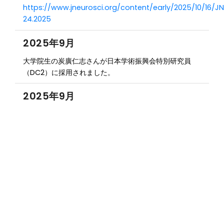
https://www.jneurosci.org/content/early/2025/10/16/J
24.2025
2025年9月
大学院生の炭廣仁志さんが日本学術振興会特別研究員
（DC2）に採用されました。
2025年9月
特任助教の杉田祐子さんの論文"Blackcurrant
anthocyanins improve visual contrast resolution
for optokinetic responses in aging mice"が
Neuroscience誌に掲載されました。
https://www.sciencedirect.com/science/article/pii/S
2025年5月
大学院生の藤枝嘉月さんが第71回日本生化学会近畿支部
例会の発表優秀賞を受賞しました。