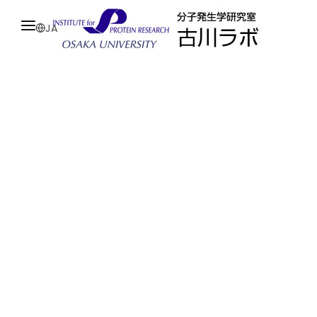
JA
HOME
PROFESSOR
RESEARCH
LABORATORY
JOIN
ACHIEVEMENTS
ACCESS